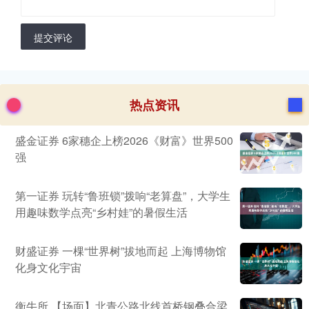
提交评论
热点资讯
盛金证券 6家穗企上榜2026《财富》世界500
强
第一证券 玩转“鲁班锁”拨响“老算盘”，大学生
用趣味数学点亮“乡村娃”的暑假生活
财盛证券 一棵“世界树”拔地而起 上海博物馆
化身文化宇宙
衡牛所 【场面】北青公路北线首桥钢叠合梁