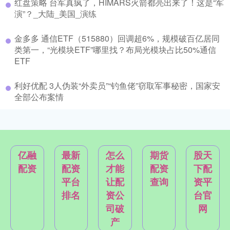
红盘策略 台军真疯了，HIMARS火箭都亮出来了！这是“军
演”？_大陆_美国_演练
金多多 通信ETF（515880）回调超6%，规模破百亿居同
类第一，“光模块ETF”哪里找？布局光模块占比50%通信
ETF
利好优配 3人伪装“外卖员”“钓鱼佬”窃取军事秘密，国家安
全部公布案情
亿融
最新
怎么
期货
股天
配资
配资
才能
配资
下配
平台
让配
查询
资平
排名
资公
台官
司破
网
产