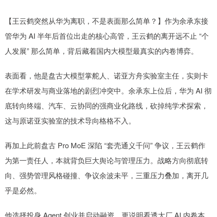
【王云鹤突然从华为离职，不是表面那么简单？】作为余承东接
管华为 AI 半年后首位出走的核心高管，王云鹤的离开远不止 “个
人发展” 那么简单，背后藏着国内大模型最真实的内卷博弈。
表面看，他是盘古大模型掌舵人、诺亚方舟实验室主任，实则卡
在学术研发与商业落地的剧烈冲突中。余承东上位后，华为 AI 彻
底转向终端、汽车、云协同的强商业化路线，砍掉纯学术探索，
这与原诺亚实验室的技术导向格格不入。
再加上此前盘古 Pro MoE 深陷 “套壳通义千问” 争议，王云鹤作
为第一责任人，本就背负巨大舆论与管理压力。战略方向彻底转
向、强势管理风格碰撞、争议余波未平，三重压力叠加，离开几
乎是必然。
他选择投身 Agent 创业并启动融资，更说明看透大厂 AI 内卷本