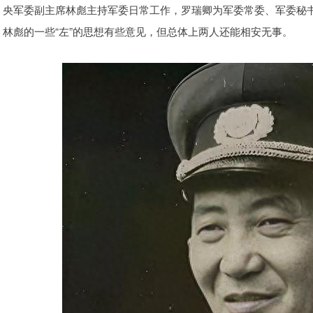
央军委副主席林彪主持军委日常工作，罗瑞卿为军委常委、军委秘
林彪的一些“左”的思想有些意见，但总体上两人还能相安无事。