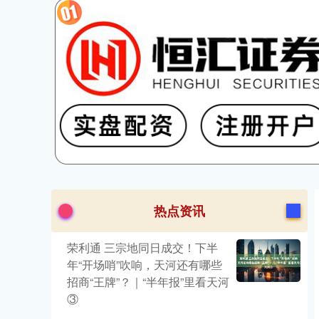
热点资讯
荣利通 三宗地同日成交！下半
年“开场哨”吹响，天河还有哪些
招商“王牌”？｜“半年报”里看天河
③