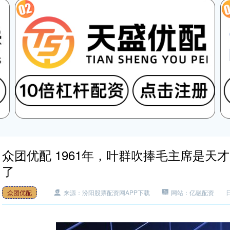
众团优配 1961年，叶群吹捧毛主席是
了
众团优配
来源：汾阳股票配资网APP下载
网站：亿融配资
日