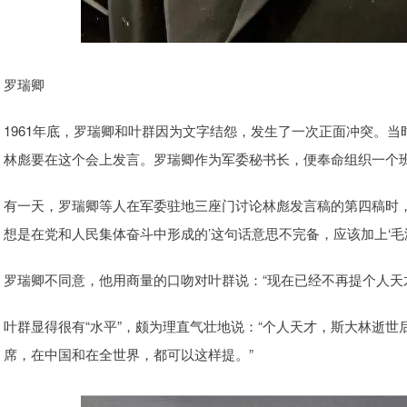
罗瑞卿
1961年底，罗瑞卿和叶群因为文字结怨，发生了一次正面冲突。当
林彪要在这个会上发言。罗瑞卿作为军委秘书长，便奉命组织一个
有一天，罗瑞卿等人在军委驻地三座门讨论林彪发言稿的第四稿时，
想是在党和人民集体奋斗中形成的’这句话意思不完备，应该加上‘毛
罗瑞卿不同意，他用商量的口吻对叶群说：“现在已经不再提个人天
叶群显得很有“水平”，颇为理直气壮地说：“个人天才，斯大林逝
席，在中国和在全世界，都可以这样提。”