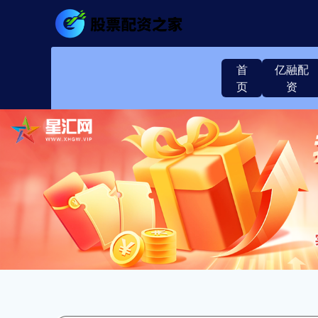
首
亿融配
页
资