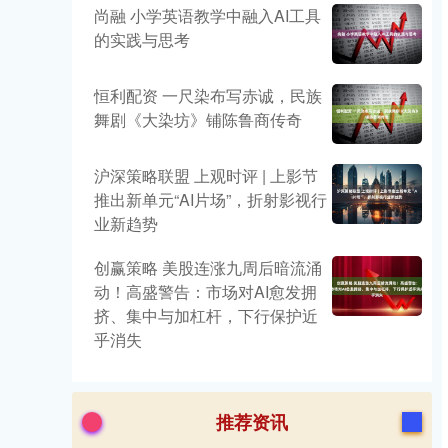
尚融 小学英语教学中融入AI工具
的实践与思考
恒利配资 一尺染布写赤诚，民族
舞剧《大染坊》铺陈鲁商传奇
沪深策略联盟 上观时评 | 上影节
推出新单元“AI片场”，折射影视行
业新趋势
创赢策略 美股连涨九周后暗流涌
动！高盛警告：市场对AI愈发拥
挤、集中与加杠杆，下行保护近
乎消失
推荐资讯