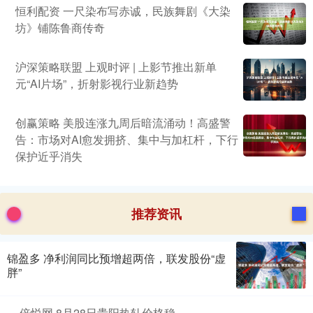
恒利配资 一尺染布写赤诚，民族舞剧《大染
坊》铺陈鲁商传奇
沪深策略联盟 上观时评 | 上影节推出新单
元“AI片场”，折射影视行业新趋势
创赢策略 美股连涨九周后暗流涌动！高盛警
告：市场对AI愈发拥挤、集中与加杠杆，下行
保护近乎消失
推荐资讯
锦盈多 净利润同比预增超两倍，联发股份“虚
胖”
倍悦网 8月28日贵阳热轧价格稳