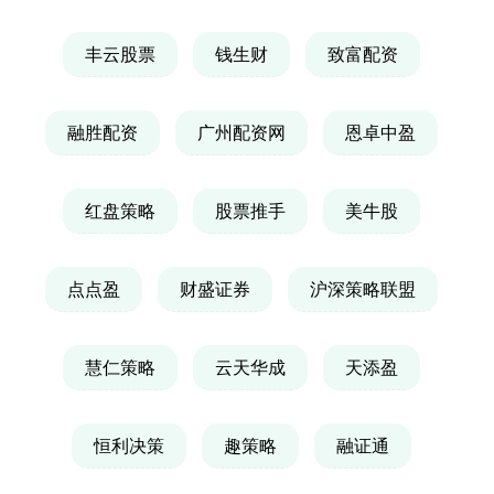
丰云股票
钱生财
致富配资
融胜配资
广州配资网
恩卓中盈
红盘策略
股票推手
美牛股
点点盈
财盛证券
沪深策略联盟
慧仁策略
云天华成
天添盈
恒利决策
趣策略
融证通