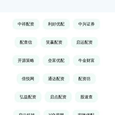
中祥配资
利好优配
中兴证券
配查信
笑赢配资
启运配资
开源策略
垒富优配
牛金财富
倍悦网
通达配资
配资坊
弘益配资
启点配资
股速查
启云科技
V交易网
宏琳优配