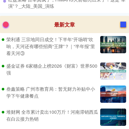
演”？_大陆_美国_演练
最新文章
荣利通 三宗地同日成交！下半年“开场哨”吹
响，天河还有哪些招商“王牌”？｜“半年报”里
看天河③
盛金证券 6家穗企上榜2026《财富》世界500
强
叁鑫策略 广州市教育局：暂无财力补贴中小
学下午健康餐点
堆财网 全市累计卖出100万斤！河南滞销西瓜
在白云接力热销