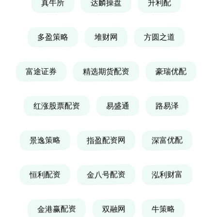
真牛所
达麟操盘
升利配
多盈策略
堆财网
方圆之道
富途证券
精选期货配资
豪瑞优配
红涨股票配资
易盛通
路易泽
景逸策略
指盈配资网
深富优配
恒利配资
金八号配资
泓利财富
金港赢配资
双融网
牛策略