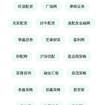
旺源配资
广瑞网
摩根证券
兆富配资
好牛配资
速配发金融网
華鑫證券
芝麻财富
森利网
秒配网
沪深优配
盈远期策略
富隆咨询
融金汇银
鼎茂策略
叁鑫策略
创赢策略
股管家