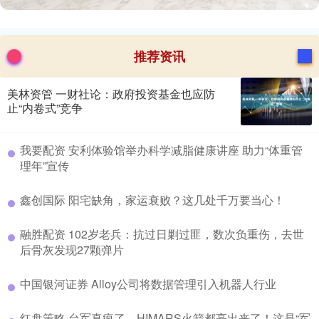
推荐资讯
美林资管 一财社论：政府投资基金也应防
止“内卷式”竞争
​我要配资 安利体验馆举办科学减脂健康讲座 助力“体重管
理年”宣传
​鑫创国际 阳宅缺角，家运衰败？这几处千万要当心！
​融胜配资 102岁老兵：抗过日剿过匪，数次负重伤，去世
后骨灰发现27颗弹片
​中国银河证券 Alloy公司将数据管理引入机器人行业
​红盘策略 台军真疯了，HIMARS火箭都亮出来了！这是“军