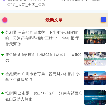
演”？_大陆_美国_演练
最新文章
荣利通 三宗地同日成交！下半年“开场哨”吹
响，天河还有哪些招商“王牌”？｜“半年报”里
看天河③
盛金证券 6家穗企上榜2026《财富》世界500
强
叁鑫策略 广州市教育局：暂无财力补贴中小
学下午健康餐点
堆财网 全市累计卖出100万斤！河南滞销西瓜
在白云接力热销