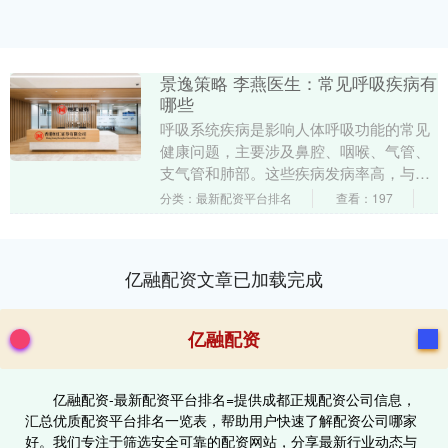
景逸策略 李燕医生：常见呼吸疾病有
哪些
呼吸系统疾病是影响人体呼吸功能的常见
健康问题，主要涉及鼻腔、咽喉、气管、
支气管和肺部。这些疾病发病率高，与空
气污染、吸烟、感染等因素密切相关。 上
分类：最新配资平台排名
查看：197
呼吸道感染是最....
亿融配资文章已加载完成
亿融配资
亿融配资-最新配资平台排名=提供成都正规配资公司信息，
汇总优质配资平台排名一览表，帮助用户快速了解配资公司哪家
好。我们专注于筛选安全可靠的配资网站，分享最新行业动态与