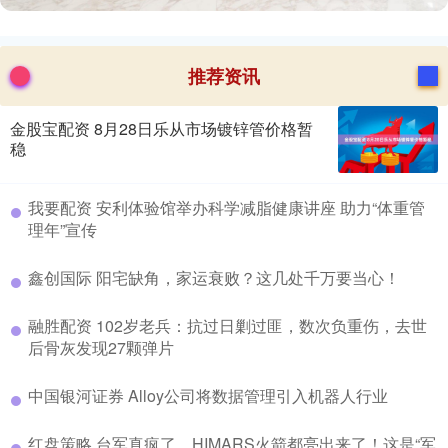
推荐资讯
金股宝配资 8月28日乐从市场镀锌管价格暂
稳
​我要配资 安利体验馆举办科学减脂健康讲座 助力“体重管
理年”宣传
​鑫创国际 阳宅缺角，家运衰败？这几处千万要当心！
​融胜配资 102岁老兵：抗过日剿过匪，数次负重伤，去世
后骨灰发现27颗弹片
​中国银河证券 Alloy公司将数据管理引入机器人行业
​红盘策略 台军真疯了，HIMARS火箭都亮出来了！这是“军