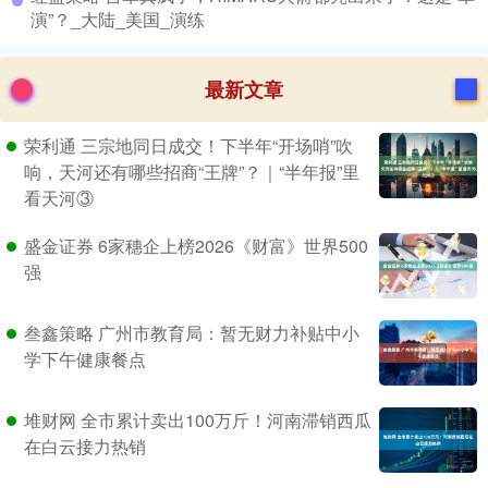
演”？_大陆_美国_演练
最新文章
荣利通 三宗地同日成交！下半年“开场哨”吹
响，天河还有哪些招商“王牌”？｜“半年报”里
看天河③
盛金证券 6家穗企上榜2026《财富》世界500
强
叁鑫策略 广州市教育局：暂无财力补贴中小
学下午健康餐点
堆财网 全市累计卖出100万斤！河南滞销西瓜
在白云接力热销