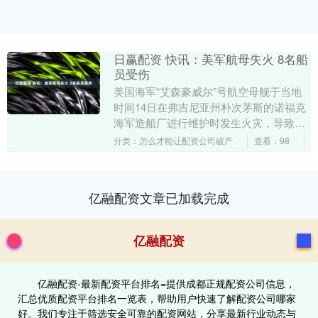
日赢配资 快讯：美军航母失火 8名船
员受伤
美国海军“艾森豪威尔”号航空母舰于当地
时间14日在弗吉尼亚州朴次茅斯的诺福克
海军造船厂进行维护时发生火灾，导致多
名船员受伤。据报道，这起火灾造成8名船
分类：怎么才能让配资公司破产
查看：98
员受伤，但....
亿融配资文章已加载完成
亿融配资
亿融配资-最新配资平台排名=提供成都正规配资公司信息，
汇总优质配资平台排名一览表，帮助用户快速了解配资公司哪家
好。我们专注于筛选安全可靠的配资网站，分享最新行业动态与