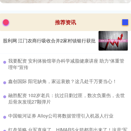
推荐资讯
股利网 江门农商行吸收合并2家村镇银行获批
​我要配资 安利体验馆举办科学减脂健康讲座 助力“体重管
理年”宣传
​鑫创国际 阳宅缺角，家运衰败？这几处千万要当心！
​融胜配资 102岁老兵：抗过日剿过匪，数次负重伤，去世
后骨灰发现27颗弹片
​中国银河证券 Alloy公司将数据管理引入机器人行业
​红盘策略 台军真疯了，HIMARS火箭都亮出来了！这是“军